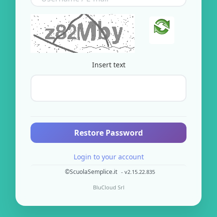
Insert text
Restore Password
Login to your account
©ScuolaSemplice.it
- v2.15.22.835
BluCloud Srl